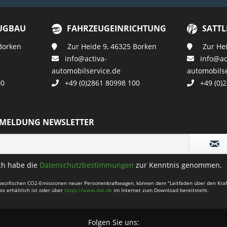
UGBAU
FAHRZEUGEINRICHTUNG
SATTL
Borken
Zur Heide 9, 46325 Borken
Zur Heid
info@activa-
info@act
automobilservice.de
automobilse
00
+49 (0)2861 80998 100
+49 (0)2
MELDUNG NEWSLETTER
ch habe die
Datenschutzbestimmungen
zur Kenntnis genommen.
n spezifischen CO2-Emissionen neuer Personenkraftwagen, können dem "Leitfaden über den Kr
s erhältlich ist oder über
https://www.dat.de
im Internet zum Download bereitsteht.
Folgen Sie uns: