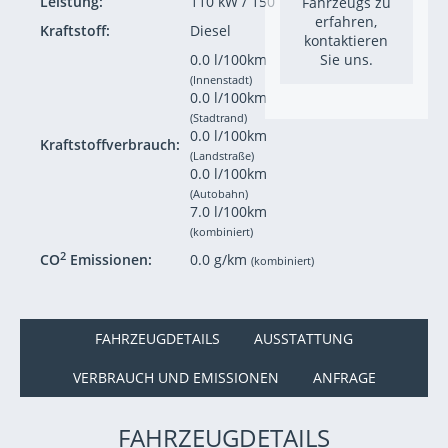
Leistung:
110 kW / 150 PS
Fahrzeugs zu
erfahren,
Kraftstoff:
Diesel
kontaktieren
0.0 l/100km
Sie uns.
(Innenstadt)
0.0 l/100km
(Stadtrand)
0.0 l/100km
Kraftstoffverbrauch:
(Landstraße)
0.0 l/100km
(Autobahn)
7.0 l/100km
(kombiniert)
2
CO
Emissionen:
0.0 g/km
(kombiniert)
FAHRZEUGDETAILS
AUSSTATTUNG
VERBRAUCH UND EMISSIONEN
ANFRAGE
FAHRZEUGDETAILS