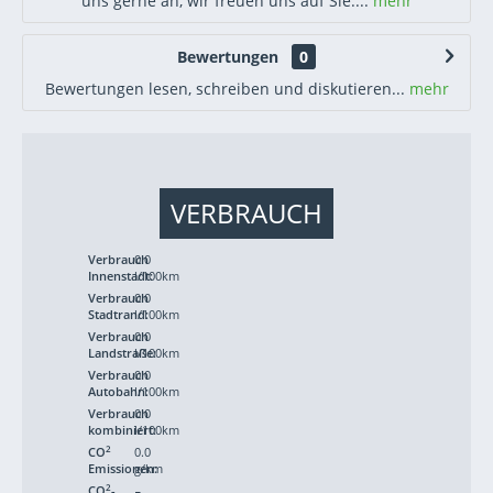
uns gerne an, wir freuen uns auf Sie....
mehr
Bewertungen
0
Bewertungen lesen, schreiben und diskutieren...
mehr
VERBRAUCH
Verbrauch
0.0
Innenstadt:
l/100km
Verbrauch
0.0
Stadtrand:
l/100km
Verbrauch
0.0
Landstraße:
l/100km
Verbrauch
0.0
Autobahn:
l/100km
Verbrauch
0.0
kombiniert:
l/100km
2
CO
0.0
Emissionen:
g/km
2
CO
-