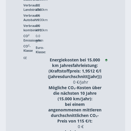
Verbrauch
5.2
Landstraße:
l/100km
Verbrauch
6.6
Autobahn:
l/100km
Verbrauch
0.0
kombiniert:
l/100km
2
CO
0.0
Emissionen:
g/km
2
CO
-
Euro-
Klasse
Klasse:
6E
Energiekosten bei 15.000
km Jahresfahrleistung:
(Kraftstoffpreis: 1,9512 €/l
(Jahresdurchschnitt[Jahr]))
0 €/Jahr
Mögliche CO₂-Kosten über
die nächsten 10 Jahre
(15.000 km/Jahr):
bei einem
angenommenen mittleren
durchschnittlichen CO₂-
Preis von 115 €/t:
0 €