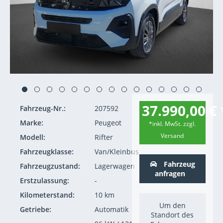
37.990,00 € 
Fahrzeug-Nr.:
207592
Marke:
Peugeot
*inkl. MwSt. zzgl.
Versand
Modell:
Rifter
Fahrzeugklasse:
Van/Kleinbus
Fahrzeug
Fahrzeugzustand:
Lagerwagen
anfragen
Erstzulassung:
-
Kilometerstand:
10 km
Um den
Getriebe:
Automatik
Standort des