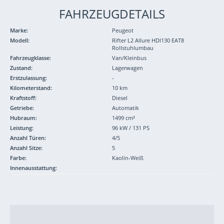
FAHRZEUGDETAILS
Marke:
Peugeot
Modell:
Rifter L2 Allure HDI130 EAT8
Rollstuhlumbau
Fahrzeugklasse:
Van/Kleinbus
Zustand:
Lagerwagen
Erstzulassung:
-
Kilometerstand:
10 km
Kraftstoff:
Diesel
Getriebe:
Automatik
Hubraum:
1499 cm³
Leistung:
96 kW / 131 PS
Anzahl Türen:
4/5
Anzahl Sitze:
5
Farbe:
Kaolin-Weiß
Innenausstattung: