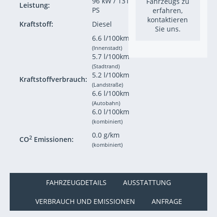
96 kW / 131
Fahrzeugs zu
Leistung:
PS
erfahren,
kontaktieren
Kraftstoff:
Diesel
Sie uns.
6.6 l/100km
(Innenstadt)
5.7 l/100km
(Stadtrand)
5.2 l/100km
Kraftstoffverbrauch:
(Landstraße)
6.6 l/100km
(Autobahn)
6.0 l/100km
(kombiniert)
0.0 g/km
2
CO
Emissionen:
(kombiniert)
FAHRZEUGDETAILS
AUSSTATTUNG
VERBRAUCH UND EMISSIONEN
ANFRAGE